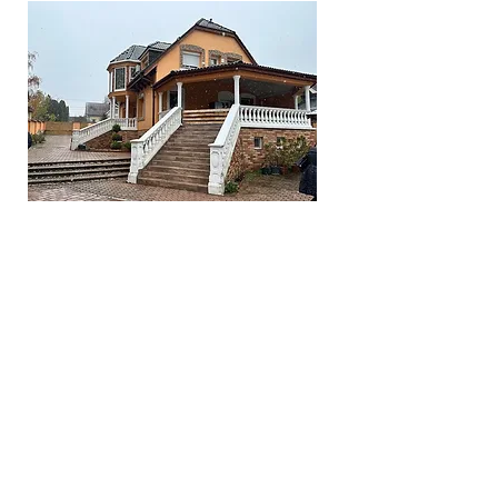
Küldetés Egyesület
5 Klauzál tér, Budapest 1072
©2020 by Küldetés Egyesület. Proudly created with
Wix.com