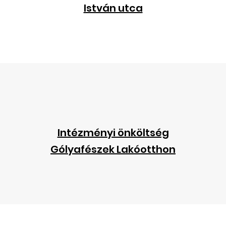
István utca
Intézményi önköltség
Gólyafészek Lakóotthon