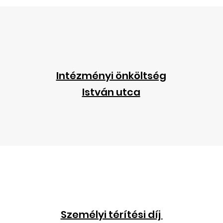
Intézményi önköltség
István utca
Személyi térítési díj