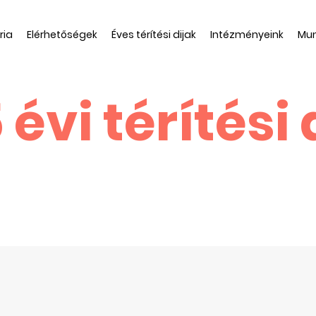
ria
Elérhetőségek
Éves térítési dijak
Intézményeink
Mun
 évi térítési 