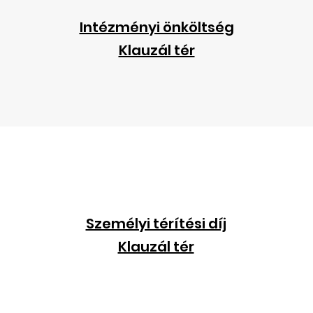
Intézményi önköltség
Klauzál tér
Személyi térítési díj
Klauzál tér