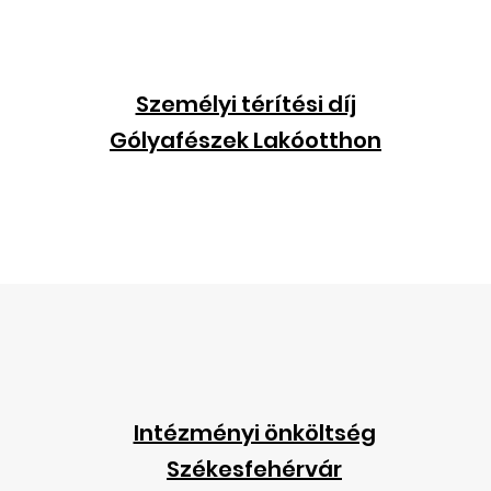
Személyi térítési díj
Gólyafészek Lakóotthon
Intézményi önköltség
Székesfehérvár