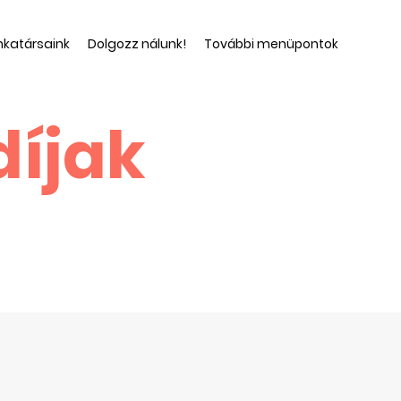
katársaink
Dolgozz nálunk!
További menüpontok
díjak